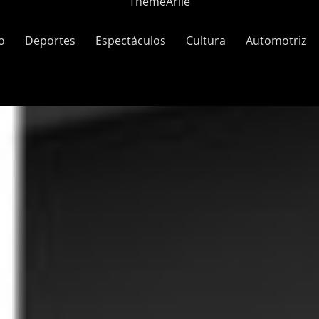
ThemeArile
o
Deportes
Espectáculos
Cultura
Automotriz