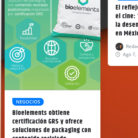
El refle
el cine:
la desen
en Méxi
Redac
Ago 7,
NEGOCIOS
Bioelements obtiene
certificación GRS y ofrece
soluciones de packaging con