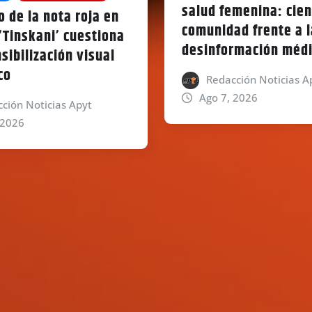
salud femenina: cien
jo de la nota roja en
comunidad frente a l
 ‘Tinskani’ cuestiona
desinformación méd
sibilización visual
co
Redacción Noticias A
Ago 7, 2026
ción Noticias Apyt
 2026