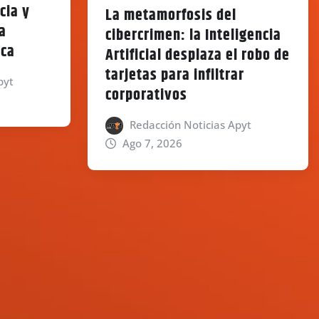
cia y
La metamorfosis del
a
cibercrimen: la Inteligencia
ica
Artificial desplaza el robo de
tarjetas para infiltrar
pyt
corporativos
Redacción Noticias Apyt
Ago 7, 2026