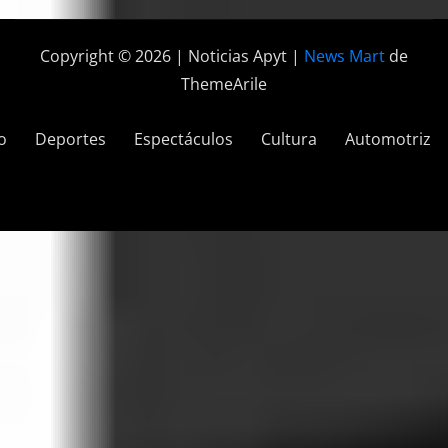
Copyright © 2026 | Noticias Apyt
|
News Mart
de
ThemeArile
o
Deportes
Espectáculos
Cultura
Automotriz