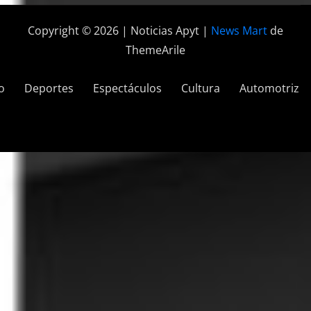
Copyright © 2026 | Noticias Apyt
|
News Mart
de
ThemeArile
o
Deportes
Espectáculos
Cultura
Automotriz