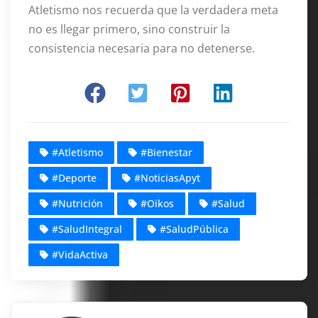
Atletismo nos recuerda que la verdadera meta
no es llegar primero, sino construir la
consistencia necesaria para no detenerse.
#Atletismo
#Bienestar
#Deporte
#NoticiasApyt
#Nutrición
#Oikos
#Salud
#SaludIntegral
#SaludPública
#VidaActiva