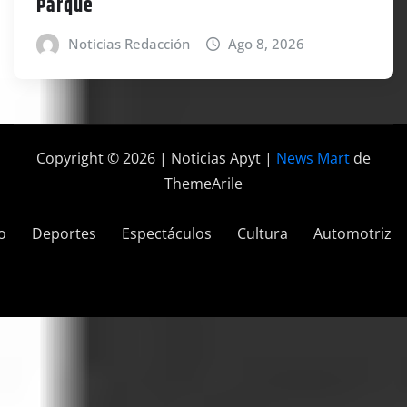
Parque
Noticias Redacción
Ago 8, 2026
Copyright © 2026 | Noticias Apyt
|
News Mart
de
ThemeArile
o
Deportes
Espectáculos
Cultura
Automotriz