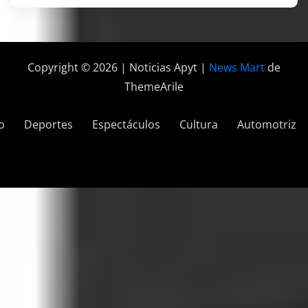
Copyright © 2026 | Noticias Apyt
|
News Mart
de
ThemeArile
o
Deportes
Espectáculos
Cultura
Automotriz