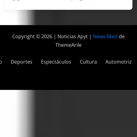
Copyright © 2026 | Noticias Apyt
|
News Mart
de
ThemeArile
o
Deportes
Espectáculos
Cultura
Automotriz